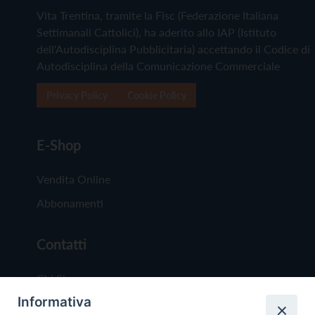
Vita Trentina, tramite la Fisc (Federazione Italiana
Settimanali Cattolici), ha aderito allo IAP (Istituto
dell'Autodisciplina Pubblicitaria) accettando il Codice di
Autodisciplina della Comunicazione Commerciale
Privacy Policy
Cookie Policy
E-Shop
Vendita Online
Abbonamenti
Contatti
Chi Siamo
Informativa
Redazione