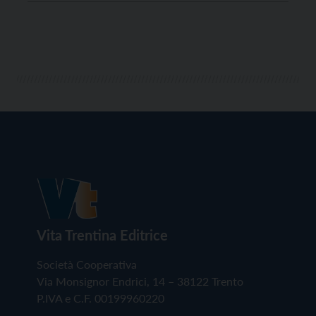
sul nostro sito per compensare gli accessi limitati
imposti dall’emergenza sanitaria, l’arcivescovo Lauro
ha imposto silenziosamente le […]
Vita Trentina Editrice
Società Cooperativa
Via Monsignor Endrici, 14 – 38122 Trento
P.IVA e C.F. 00199960220