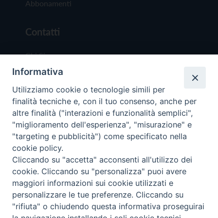
Abbonamenti
Contatti
Chi Siamo
Informativa
Redazione
Scrivici
Utilizziamo cookie o tecnologie simili per
finalità tecniche e, con il tuo consenso, anche per
altre finalità ("interazioni e funzionalità semplici",
"miglioramento dell'esperienza", "misurazione" e
"targeting e pubblicità") come specificato nella
cookie policy.
Copyright © 2019 - Tutti i diritti riservati - Vit
Cliccando su "accetta" acconsenti all'utilizzo dei
Trentina Editrice
cookie. Cliccando su "personalizza" puoi avere
maggiori informazioni sui cookie utilizzati e
Privacy Policy
personalizzare le tue preferenze. Cliccando su
Torna all'inizi
"rifiuta" o chiudendo questa informativa proseguirai