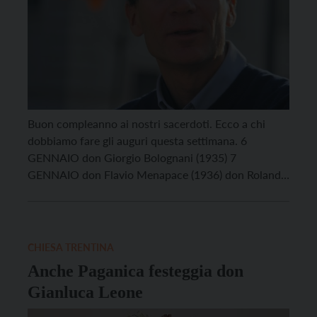
Buon compleanno ai nostri sacerdoti. Ecco a chi
dobbiamo fare gli auguri questa settimana. 6
GENNAIO don Giorgio Bolognani (1935) 7
GENNAIO don Flavio Menapace (1936) don Rolando
Covi (1980) don Gianluca Leone (1972) 9 GENNAIO
don Maurizio Gottardi (1938) don Mario Busarello
(1950) 11 GENNAIO don Ruggero Zucal (1953)
CHIESA TRENTINA
Anche Paganica festeggia don
Gianluca Leone