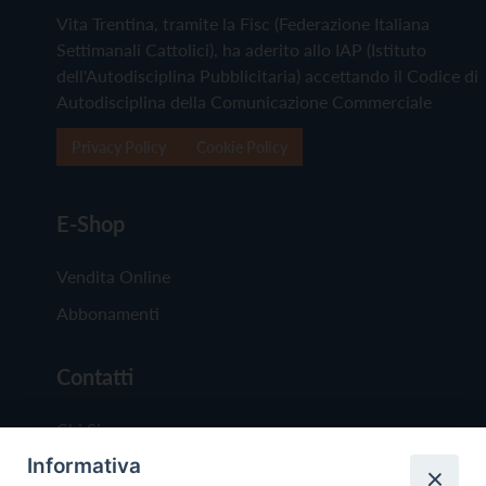
Vita Trentina, tramite la Fisc (Federazione Italiana
Settimanali Cattolici), ha aderito allo IAP (Istituto
dell'Autodisciplina Pubblicitaria) accettando il Codice di
Autodisciplina della Comunicazione Commerciale
Privacy Policy
Cookie Policy
E-Shop
Vendita Online
Abbonamenti
Contatti
Chi Siamo
Informativa
Redazione