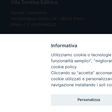
Vita Trentina Editrice
Società Cooperativa
Via Monsignor Endrici, 14 – 38122 Trento
P.IVA e C.F. 00199960220
Informativa
Utilizziamo cookie o tecnologie s
funzionalità semplici", "miglior
cookie policy.
Cliccando su "accetta" acconsent
Copyright © 2019 - Tutti i diritti riservati - Vita
cookie utilizzati e personalizza
navigazione installando i soli co
Privacy Policy
Personalizza