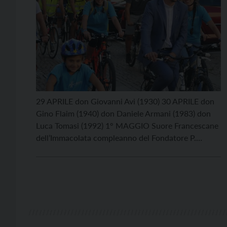
29 APRILE don Giovanni Avi (1930) 30 APRILE don
Gino Flaim (1940) don Daniele Armani (1983) don
Luca Tomasi (1992) 1° MAGGIO Suore Francescane
dell’Immacolata compleanno del Fondatore P.
Stefano Maria Manelli 2 MAGGIO don Albino
Dell’Eva (1960) 4 MAGGIO don Lino Zatelli (1951)