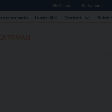
Chi Siamo
Redazione
stro centenario
I nostri libri
Territori
Rubric
CA TOMASI