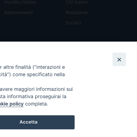
Vendita Online
Chi Siamo
Abbonamenti
Redazione
Scrivici
altre finalità ("interazioni e
cità") come specificato nella
 avere maggiori informazioni sui
sta informativa proseguirai la
kie policy
completa.
Torna all'inizio
Accetta