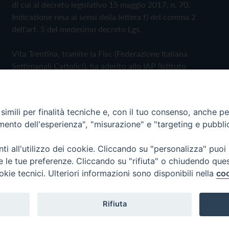
di cui al decreto legislativo 15 maggio 2017, n. 70.
Indicazione resa ai sensi della lettera f) del comma 2
dell'art. 5 del medesimo decreto Lgs.
Vita Trentina, tramite la Fisc (Federazione Italiana
Settimanali Cattolici), ha aderito allo IAP (Istituto
dell'Autodisciplina Pubblicitaria) accettando il Codice di
Autodisciplina della Comunicazione Commerciale
imili per finalità tecniche e, con il tuo consenso, anche per 
Privacy Policy
Cookie Policy
amento dell'esperienza", "misurazione" e "targeting e pubbli
i all'utilizzo dei cookie. Cliccando su "personalizza" puoi
 Trentina Editrice
re le tue preferenze. Cliccando su "rifiuta" o chiudendo que
okie tecnici. Ulteriori informazioni sono disponibili nella
coo
Rifiuta