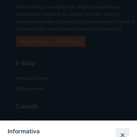
Vita Trentina, tramite la Fisc (Federazione Italiana
Settimanali Cattolici), ha aderito allo IAP (Istituto
dell'Autodisciplina Pubblicitaria) accettando il Codice di
Autodisciplina della Comunicazione Commerciale
Privacy Policy
Cookie Policy
E-Shop
Vendita Online
Abbonamenti
Contatti
Chi Siamo
Informativa
Redazione