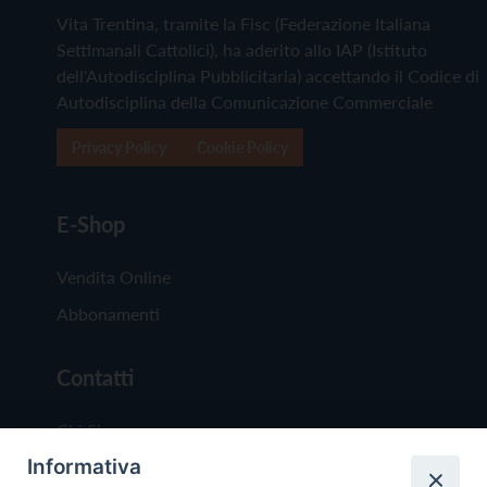
Vita Trentina, tramite la Fisc (Federazione Italiana
Settimanali Cattolici), ha aderito allo IAP (Istituto
dell'Autodisciplina Pubblicitaria) accettando il Codice di
Autodisciplina della Comunicazione Commerciale
Privacy Policy
Cookie Policy
E-Shop
Vendita Online
Abbonamenti
Contatti
Chi Siamo
Informativa
Redazione