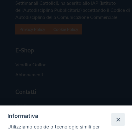
Settimanali Cattolici), ha aderito allo IAP (Istituto
dell'Autodisciplina Pubblicitaria) accettando il Codice di
Autodisciplina della Comunicazione Commerciale
Privacy Policy
Cookie Policy
E-Shop
Vendita Online
Abbonamenti
Contatti
Chi Siamo
Informativa
Redazione
Scrivici
Utilizziamo cookie o tecnologie simili per