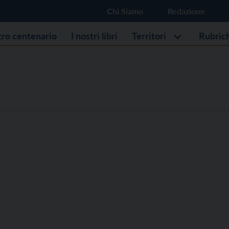
Chi Siamo
Redazione
stro centenario
I nostri libri
Territori
Rubric