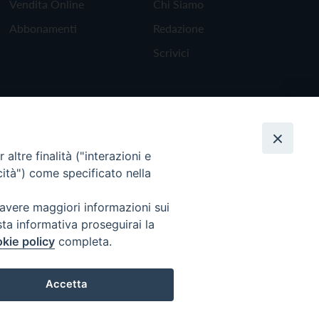
Vendita Online
Chi Siamo
Abbonamenti
Redazione
Scrivici
altre finalità ("interazioni e
cità") come specificato nella
 avere maggiori informazioni sui
sta informativa proseguirai la
kie policy
completa.
Torna all'inizio
Accetta