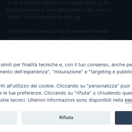
di cui al decreto legislativo 15 maggio 2017, n. 70.
Indicazione resa ai sensi della lettera f) del comma 2
dell'art. 5 del medesimo decreto Lgs.
Vita Trentina, tramite la Fisc (Federazione Italiana
Settimanali Cattolici), ha aderito allo IAP (Istituto
dell'Autodisciplina Pubblicitaria) accettando il Codice di
Autodisciplina della Comunicazione Commerciale
imili per finalità tecniche e, con il tuo consenso, anche per 
Privacy Policy
Cookie Policy
amento dell'esperienza", "misurazione" e "targeting e pubbli
i all'utilizzo dei cookie. Cliccando su "personalizza" puoi
 Trentina Editrice
re le tue preferenze. Cliccando su "rifiuta" o chiudendo que
okie tecnici. Ulteriori informazioni sono disponibili nella
coo
Rifiuta