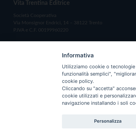
Vita Trentina Editrice
Società Cooperativa
Via Monsignor Endrici, 14 – 38122 Trento
P.IVA e C.F. 00199960220
Informativa
Utilizziamo cookie o tecnologie s
funzionalità semplici", "miglior
cookie policy.
Cliccando su "accetta" acconsent
Copyright © 2019 - Tutti i diritti riservati - Vita
cookie utilizzati e personalizza
navigazione installando i soli co
Privacy Policy
Personalizza