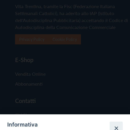
Vita Trentina, tramite la Fisc (Federazione Italiana
Settimanali Cattolici), ha aderito allo IAP (Istituto
dell'Autodisciplina Pubblicitaria) accettando il Codice di
Autodisciplina della Comunicazione Commerciale
Privacy Policy
Cookie Policy
E-Shop
Vendita Online
Abbonamenti
Contatti
Chi Siamo
Informativa
Redazione