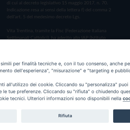
di cui al decreto legislativo 15 maggio 2017, n. 70.
Indicazione resa ai sensi della lettera f) del comma 2
dell'art. 5 del medesimo decreto Lgs.
Vita Trentina, tramite la Fisc (Federazione Italiana
Settimanali Cattolici), ha aderito allo IAP (Istituto
dell'Autodisciplina Pubblicitaria) accettando il Codice di
Autodisciplina della Comunicazione Commerciale
imili per finalità tecniche e, con il tuo consenso, anche per 
Privacy Policy
Cookie Policy
amento dell'esperienza", "misurazione" e "targeting e pubbli
i all'utilizzo dei cookie. Cliccando su "personalizza" puoi
 Trentina Editrice
re le tue preferenze. Cliccando su "rifiuta" o chiudendo que
okie tecnici. Ulteriori informazioni sono disponibili nella
coo
Rifiuta