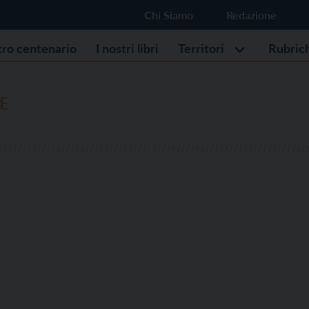
Chi Siamo
Redazione
stro centenario
I nostri libri
Territori
Rubric
E