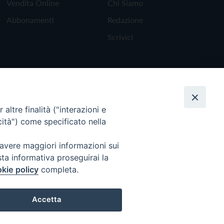
Vendita Online
Chi Siamo
Abbonamenti
Redazione
Scrivici
altre finalità ("interazioni e
cità") come specificato nella
 avere maggiori informazioni sui
sta informativa proseguirai la
kie policy
completa.
Torna all'inizio
Accetta