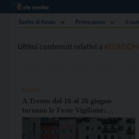
Scelte di fondo
Primo piano
Il no
Ultimi contenuti relativi a
#EDIZION
TRENTO
A Trento dal 16 al 26 giugno
tornano le Feste Vigiliane:
quest’anno è la 40esima edizione