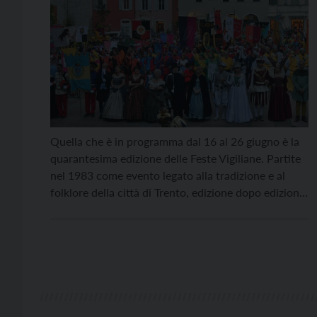
Quella che è in programma dal 16 al 26 giugno è la
quarantesima edizione delle Feste Vigiliane. Partite
nel 1983 come evento legato alla tradizione e al
folklore della città di Trento, edizione dopo edizione
le Feste si sono rinnovate e sono cresciute in
maniera esponenziale, diventando uno degli
appuntamenti più attesi, seguiti e partecipati […]