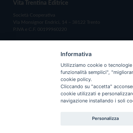
Vita Trentina Editrice
Società Cooperativa
Via Monsignor Endrici, 14 – 38122 Trento
P.IVA e C.F. 00199960220
Informativa
Utilizziamo cookie o tecnologie s
funzionalità semplici", "miglior
cookie policy.
Cliccando su "accetta" acconsent
Copyright © 2019 - Tutti i diritti riservati - Vita
cookie utilizzati e personalizza
navigazione installando i soli co
Privacy Policy
Personalizza