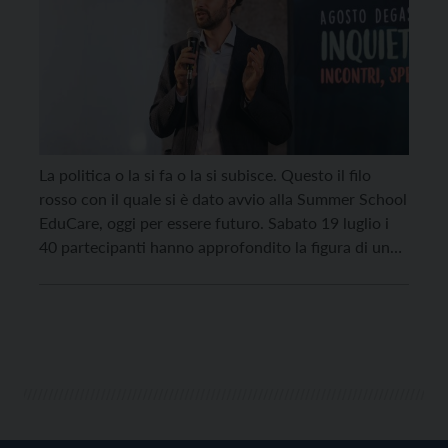
La politica o la si fa o la si subisce. Questo il filo
rosso con il quale si è dato avvio alla Summer School
EduCare, oggi per essere futuro. Sabato 19 luglio i
40 partecipanti hanno approfondito la figura di uno
dei padri fondatori dell’ideale europeo, Alcide De
Gasperi, in dialogo con Marco Odorizzi, direttore […]