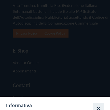
Vita Trentina, tramite la Fisc (Federazione Italiana
Settimanali Cattolici), ha aderito allo IAP (Istituto
dell'Autodisciplina Pubblicitaria) accettando il Codice di
Autodisciplina della Comunicazione Commerciale
Privacy Policy
Cookie Policy
E-Shop
Vendita Online
Abbonamenti
Contatti
Chi Siamo
Informativa
Redazione