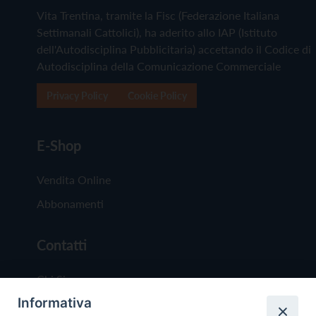
Vita Trentina, tramite la Fisc (Federazione Italiana
Settimanali Cattolici), ha aderito allo IAP (Istituto
dell'Autodisciplina Pubblicitaria) accettando il Codice di
Autodisciplina della Comunicazione Commerciale
Privacy Policy
Cookie Policy
E-Shop
Vendita Online
Abbonamenti
Contatti
Chi Siamo
Informativa
Redazione