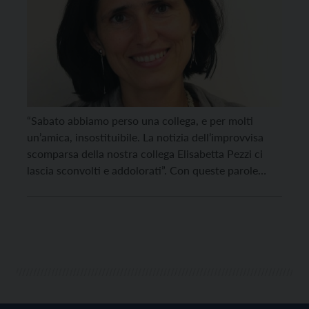
“Sabato abbiamo perso una collega, e per molti
un’amica, insostituibile. La notizia dell’improvvisa
scomparsa della nostra collega Elisabetta Pezzi ci
lascia sconvolti e addolorati”. Con queste parole
Save the Children ricorda Elisabetta Pezzi, l’avvocata
trentina scomparsa il 14 gennaio, all’età di 49 anni,
per un malore improvviso. Da anni Pezzi era
consulente legale e formatrice […]