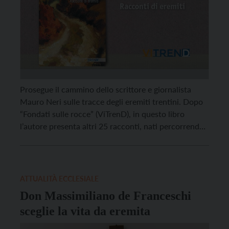
Prosegue il cammino dello scrittore e giornalista
Mauro Neri sulle tracce degli eremiti trentini. Dopo
“Fondati sulle rocce” (ViTrenD), in questo libro
l’autore presenta altri 25 racconti, nati percorrendo
gli antichi tratturi che conducevano nel folto dei
boschi o in vetta ai dossi o, ancora, all’ombra delle
rocce, là dove una minuscola chiesa veniva curata,
[…]
ATTUALITÀ ECCLESIALE
Don Massimiliano de Franceschi
sceglie la vita da eremita