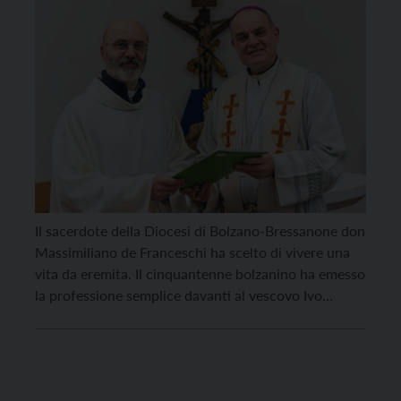
Il sacerdote della Diocesi di Bolzano-Bressanone don
Massimiliano de Franceschi ha scelto di vivere una
vita da eremita. Il cinquantenne bolzanino ha emesso
la professione semplice davanti al vescovo Ivo
Muser. Don de Franceschi – che, come eremita
diocesano, si farà chiamare d’ora in poi fratel
Massimiliano – condurrà una vita di silenzio,
solitudine e […]