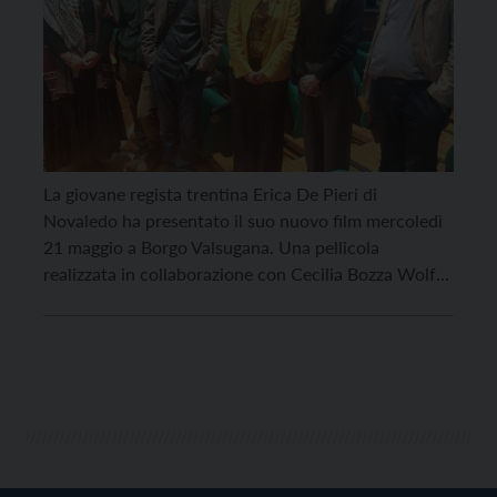
La giovane regista trentina Erica De Pieri di
Novaledo ha presentato il suo nuovo film mercoledì
21 maggio a Borgo Valsugana. Una pellicola
realizzata in collaborazione con Cecilia Bozza Wolf
di VergotFilms e con il sociologo dell’Università di
Trento Christian Arnoldi, che l’hanno accompagnata
nel percorso di mentorship voluto e promosso dalla
Fondazione Valtes, che […]