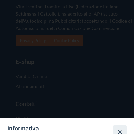
Vita Trentina, tramite la Fisc (Federazione Italiana
Settimanali Cattolici), ha aderito allo IAP (Istituto
dell'Autodisciplina Pubblicitaria) accettando il Codice di
Autodisciplina della Comunicazione Commerciale
Privacy Policy
Cookie Policy
E-Shop
Vendita Online
Abbonamenti
Contatti
Chi Siamo
Informativa
Redazione