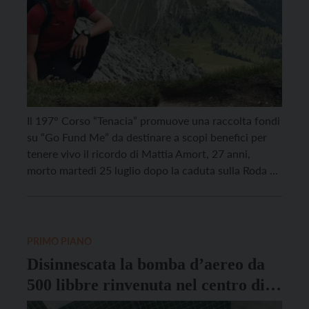
Il 197° Corso “Tenacia” promuove una raccolta fondi
su “Go Fund Me” da destinare a scopi benefici per
tenere vivo il ricordo di Mattia Amort, 27 anni,
morto martedì 25 luglio dopo la caduta sulla Roda di
Vael, in Val di Fassa. “Mattia. Tenente del 7°
Reggimento Alpini di Belluno, Fratello in Armi,
Amico. Ci […]
PRIMO PIANO
Disinnescata la bomba d’aereo da
500 libbre rinvenuta nel centro di
Bolzano