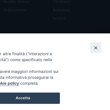
Vendita Online
Chi Siamo
Abbonamenti
Redazione
Scrivici
altre finalità ("interazioni e
cità") come specificato nella
 avere maggiori informazioni sui
sta informativa proseguirai la
kie policy
completa.
Torna all'inizio
Accetta