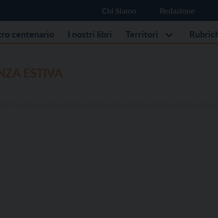
Chi Siamo
Redazione
stro centenario
I nostri libri
Territori
Rubric
NZA ESTIVA