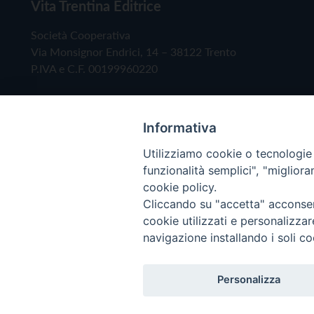
Vita Trentina Editrice
Società Cooperativa
Via Monsignor Endrici, 14 – 38122 Trento
P.IVA e C.F. 00199960220
Informativa
Utilizziamo cookie o tecnologie s
funzionalità semplici", "miglior
cookie policy.
Cliccando su "accetta" acconsent
Copyright © 2019 - Tutti i diritti riservati - Vita
cookie utilizzati e personalizza
navigazione installando i soli co
Privacy Policy
Personalizza