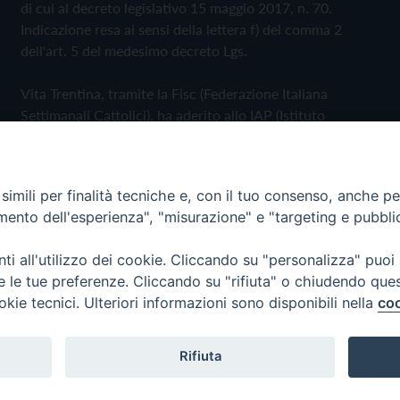
di cui al decreto legislativo 15 maggio 2017, n. 70.
Indicazione resa ai sensi della lettera f) del comma 2
dell'art. 5 del medesimo decreto Lgs.
Vita Trentina, tramite la Fisc (Federazione Italiana
Settimanali Cattolici), ha aderito allo IAP (Istituto
dell'Autodisciplina Pubblicitaria) accettando il Codice di
Autodisciplina della Comunicazione Commerciale
imili per finalità tecniche e, con il tuo consenso, anche per 
Privacy Policy
Cookie Policy
amento dell'esperienza", "misurazione" e "targeting e pubbli
i all'utilizzo dei cookie. Cliccando su "personalizza" puoi
 Trentina Editrice
re le tue preferenze. Cliccando su "rifiuta" o chiudendo que
okie tecnici. Ulteriori informazioni sono disponibili nella
coo
Rifiuta