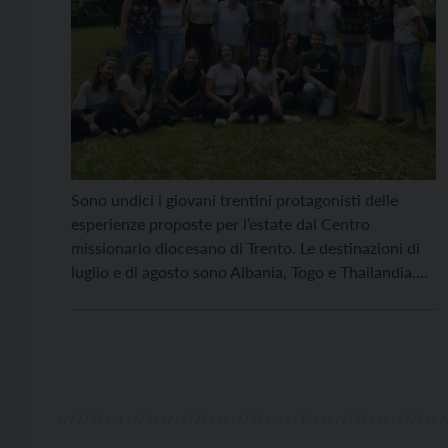
Sono undici i giovani trentini protagonisti delle
esperienze proposte per l’estate dal Centro
missionario diocesano di Trento. Le destinazioni di
luglio e di agosto sono Albania, Togo e Thailandia.
Cinque giovani sono già partiti domenica 23 luglio
per l’Albania: fino al 6 agosto saranno a Rreshen,
presso i padri Somaschi guidati da padre Michele
Leovino, […]