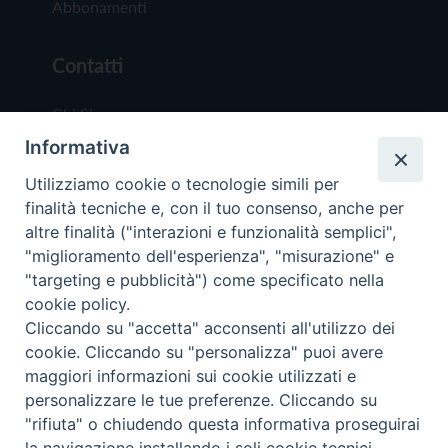
Abbonamenti
Contatti
Chi Siamo
Informativa
Redazione
Scrivici
Utilizziamo cookie o tecnologie simili per
finalità tecniche e, con il tuo consenso, anche per
altre finalità ("interazioni e funzionalità semplici",
"miglioramento dell'esperienza", "misurazione" e
"targeting e pubblicità") come specificato nella
cookie policy.
Copyright © 2019 - Tutti i diritti riservati - Vit
Cliccando su "accetta" acconsenti all'utilizzo dei
Trentina Editrice
cookie. Cliccando su "personalizza" puoi avere
maggiori informazioni sui cookie utilizzati e
Privacy Policy
personalizzare le tue preferenze. Cliccando su
Torna all'inizi
"rifiuta" o chiudendo questa informativa proseguirai