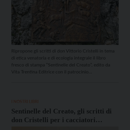
Ripropone gli scritti di don Vittorio Cristelli in tema
di etica venatoria e di ecologia integrale il libro
fresco di stampa “Sentinelle del Creato”, edito da
Vita Trentina Editrice con il patrocinio
dell’Associazione Cacciatori Trentini. E non deve
scandalizzare il titolo, perché il filo rosso che lega i
diversi contributi di Cristelli – prete, giornalista […]
I NOSTRI LIBRI
Sentinelle del Creato, gli scritti di
don Cristelli per i cacciatori
trentini