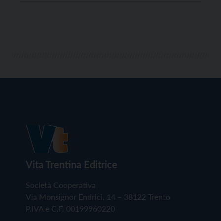
Interverranno il direttore di Vita Trentina Diego
Andreatta e il presidente dell’Associazione Cacciatori
Trentini Stefano […]
Vita Trentina Editrice
Società Cooperativa
Via Monsignor Endrici, 14 – 38122 Trento
P.IVA e C.F. 00199960220