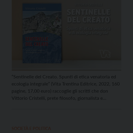
“Sentinelle del Creato. Spunti di etica venatoria ed
ecologia integrale” (Vita Trentina Editrice, 2022, 160
pagine, 17,00 euro) raccoglie gli scritti che don
Vittorio Cristelli, prete filosofo, giornalista e
cacciatore, ha dedicato ai temi dell’etica venatoria e
della salvaguardia ambientale in varie occasioni e
sulla rivista “Il Cacciatore Trentino”. A lungo docente
di etica professionale […]
SOCIETÀ E POLITICA