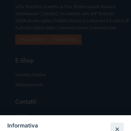
Vita Trentina, tramite la Fisc (Federazione Italiana
Settimanali Cattolici), ha aderito allo IAP (Istituto
dell'Autodisciplina Pubblicitaria) accettando il Codice di
Autodisciplina della Comunicazione Commerciale
Privacy Policy
Cookie Policy
E-Shop
Vendita Online
Abbonamenti
Contatti
Chi Siamo
Informativa
Redazione