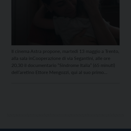
Il cinema Astra propone, martedì 13 maggio a Trento,
alla sala inCooperazione di via Segantini, alle ore
20,30 il documentario “Sindrome Italia” (65 minuti)
dell’aretino Ettore Mengozzi, qui al suo primo
mediometraggio. Nel doc si racconta di una
patologia che due psichiatri ucraini iniziarono ad
osservare qualche anno fa in alcune badanti dell’est
Europa che […]