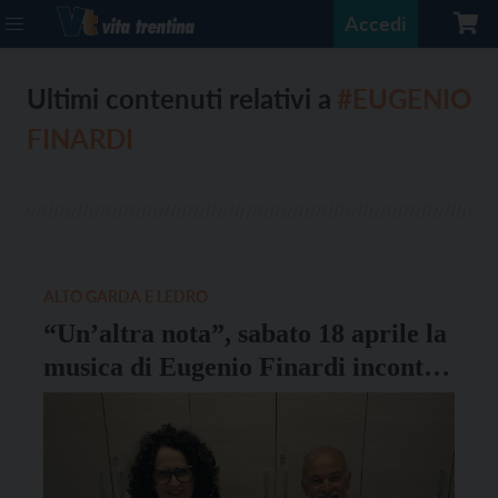
Accedi
Ultimi contenuti relativi a
#EUGENIO
FINARDI
ALTO GARDA E LEDRO
“Un’altra nota”, sabato 18 aprile la
musica di Eugenio Finardi incontra
il mondo della disabilità