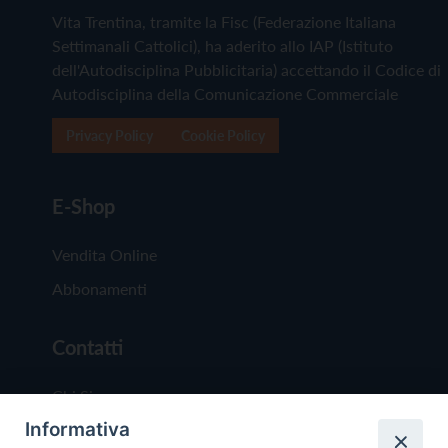
Vita Trentina, tramite la Fisc (Federazione Italiana
Settimanali Cattolici), ha aderito allo IAP (Istituto
dell'Autodisciplina Pubblicitaria) accettando il Codice di
Autodisciplina della Comunicazione Commerciale
Privacy Policy
Cookie Policy
E-Shop
Vendita Online
Abbonamenti
Contatti
Chi Siamo
Informativa
Redazione