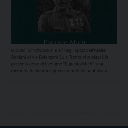
Giovedì 17 ottobre alle 17 negli spazi dell’Atelier
Benigni di via Belenzani 51 a Trento si svolgerà la
presentazione del volume “Eugenio Mich”, una
memoria della prima guerra mondiale pubblicata
dalla Fondazione Museo storico del Trentino e curata
da Guido Alliney, che dialogherà con Elisabetta
Antonelli. Eugenio Mich (Tesero, 1889-1991) in
questa memoria ripercorre la […]