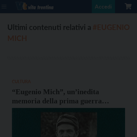
Accedi
Ultimi contenuti relativi a
#EUGENIO
MICH
CULTURA
“Eugenio Mich”, un’inedita
memoria della prima guerra
mondiale si presenta all’Atelier
Benigni