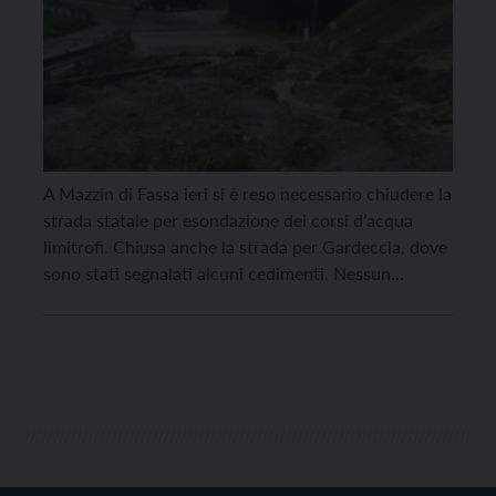
A Mazzin di Fassa ieri si è reso necessario chiudere la
strada statale per esondazione dei corsi d’acqua
limitrofi. Chiusa anche la strada per Gardeccia, dove
sono stati segnalati alcuni cedimenti. Nessun
problema particolare, invece, a Moena, fatta
eccezione per un cantiere della Provincia dove si
interverrà oggi, sabato 6 agosto. Hanno raggiunto un
picco […]