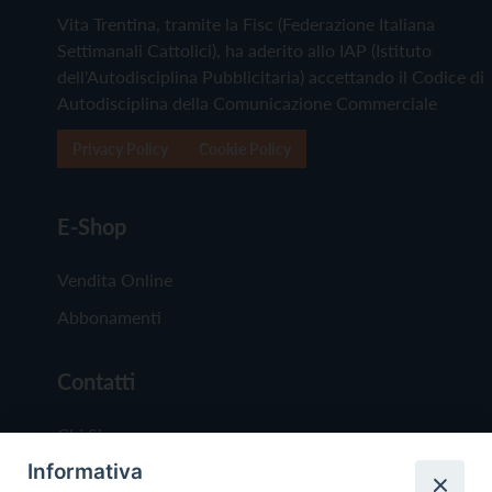
Vita Trentina, tramite la Fisc (Federazione Italiana
Settimanali Cattolici), ha aderito allo IAP (Istituto
dell'Autodisciplina Pubblicitaria) accettando il Codice di
Autodisciplina della Comunicazione Commerciale
Privacy Policy
Cookie Policy
E-Shop
Vendita Online
Abbonamenti
Contatti
Chi Siamo
Informativa
Redazione