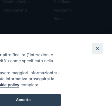
Vendita Online
Chi Siamo
Abbonamenti
Redazione
Scrivici
altre finalità ("interazioni e
cità") come specificato nella
 avere maggiori informazioni sui
sta informativa proseguirai la
kie policy
completa.
Torna all'inizio
Accetta