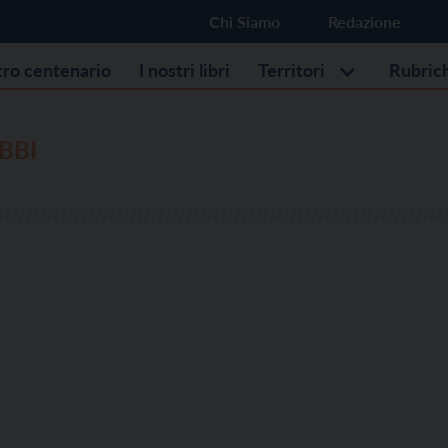
Chi Siamo
Redazione
stro centenario
I nostri libri
Territori
Rubric
BBI