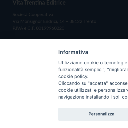
Vita Trentina Editrice
Società Cooperativa
Via Monsignor Endrici, 14 – 38122 Trento
P.IVA e C.F. 00199960220
Informativa
Utilizziamo cookie o tecnologie s
funzionalità semplici", "miglior
cookie policy.
Cliccando su "accetta" acconsent
Copyright © 2019 - Tutti i diritti riservati - Vita
cookie utilizzati e personalizza
navigazione installando i soli co
Privacy Policy
Personalizza