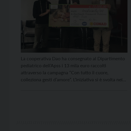
La cooperativa Dao ha consegnato al Dipartimento
pediatrico dell’Apss i 13 mila euro raccolti
attraverso la campagna “Con tutto il cuore,
colleziona gesti d’amore”. L’iniziativa si è svolta nei
punti vendita della Conad della provincia di Trento
dal 31 ottobre al 12 dicembre del 2022. Con una
piccola somma aggiuntiva, i clienti della cooperativa
potevano […]