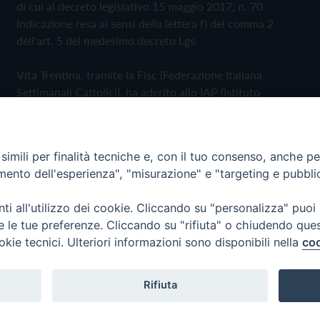
di cui al decreto legislativo 15 maggio 2017, n. 70.
Indicazione resa ai sensi della lettera f) del comma 2
dell'art. 5 del medesimo decreto Lgs.
Vita Trentina, tramite la Fisc (Federazione Italiana
Settimanali Cattolici), ha aderito allo IAP (Istituto
dell'Autodisciplina Pubblicitaria) accettando il Codice di
Autodisciplina della Comunicazione Commerciale
imili per finalità tecniche e, con il tuo consenso, anche per 
Privacy Policy
Cookie Policy
amento dell'esperienza", "misurazione" e "targeting e pubbli
i all'utilizzo dei cookie. Cliccando su "personalizza" puoi
 Trentina Editrice
re le tue preferenze. Cliccando su "rifiuta" o chiudendo que
okie tecnici. Ulteriori informazioni sono disponibili nella
coo
Rifiuta