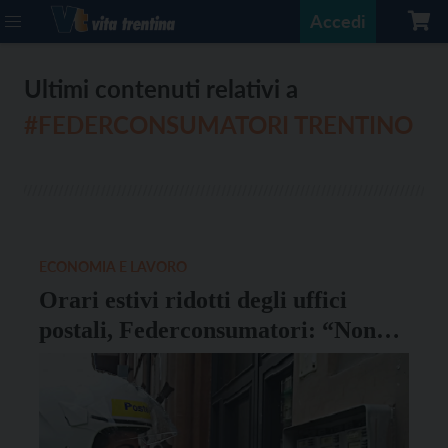
Accedi
Ultimi contenuti relativi a
#FEDERCONSUMATORI TRENTINO
ECONOMIA E LAVORO
Orari estivi ridotti degli uffici
postali, Federconsumatori: “Non
può essere sempre il cittadino a
pagare”