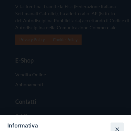
Vita Trentina, tramite la Fisc (Federazione Italiana
Settimanali Cattolici), ha aderito allo IAP (Istituto
dell'Autodisciplina Pubblicitaria) accettando il Codice di
Autodisciplina della Comunicazione Commerciale
Privacy Policy
Cookie Policy
E-Shop
Vendita Online
Abbonamenti
Contatti
Chi Siamo
Informativa
Redazione