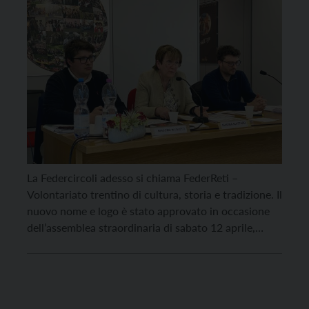
La Federcircoli adesso si chiama FederReti –
Volontariato trentino di cultura, storia e tradizione. Il
nuovo nome e logo è stato approvato in occasione
dell’assemblea straordinaria di sabato 12 aprile,
convocata per approvare alcune modifiche statutarie
in vista dell’adeguamento alla Riforma del Terzo
Settore, che entrerà pienamente in vigore a partire
dal 1 gennaio 2026. Come […]