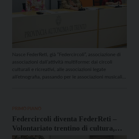
Nasce FederReti, già “Federcircoli”, associazione di
associazioni dall’attività multiforme: dai circoli
culturali e ricreativi, alle associazioni legate
all’etnografia, passando per le associazioni musicali.
Le iniziative e la nuova veste, anche grafica, sono
state presentate dalla presidente di FedeReti Marina
Mattarei e dal suo vicepresidente Giacomo Nicoletti.
Sono stati gli studenti a ideare il nome e […]
PRIMO PIANO
Federcircoli diventa FederReti –
Volontariato trentino di cultura,
storia e tradizione