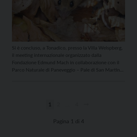
Si è concluso, a Tonadico, presso la Villa Welspberg,
il meeting internazionale organizzato dalla
Fondazione Edmund Mach in collaborazione con il
Parco Naturale di Paneveggio – Pale di San Martino
sul tema dell’ecologia dei roditori forestali e delle
malattie che trasmettono. Un’occasione, per i
ricercatori FEM, di discutere insieme a esperti
internazionali di prestigiose università […]
1
2
…
4
Paginazione
degli
Pagina 1 di 4
articoli