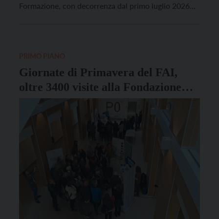
Formazione, con decorrenza dal primo luglio 2026
per la durata di un triennio, rinnovabile. Si tratta
della professoressa Claudia Bisognin, responsabile
dal 2021 del Dipartimento Qualificazione
Professionale Agricola e vicario del dirigente […]
PRIMO PIANO
Giornate di Primavera del FAI,
oltre 3400 visite alla Fondazione
Mach