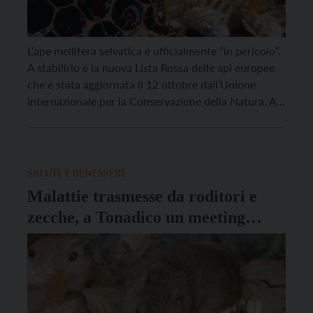
L‘ape mellifera selvatica è ufficialmente “in pericolo”.
A stabilirlo è la nuova Lista Rossa delle api europee
che è stata aggiornata il 12 ottobre dall’Unione
Internazionale per la Conservazione della Natura. Al
documento ha lavorato un team di 14 scienziati
europei coordinati dal gruppo internazionale Honey
Bee Watch, tra cui la Fondazione Edmund Mach
(FEM) […]
SALUTE E BENESSERE
Malattie trasmesse da roditori e
zecche, a Tonadico un meeting
internazionale