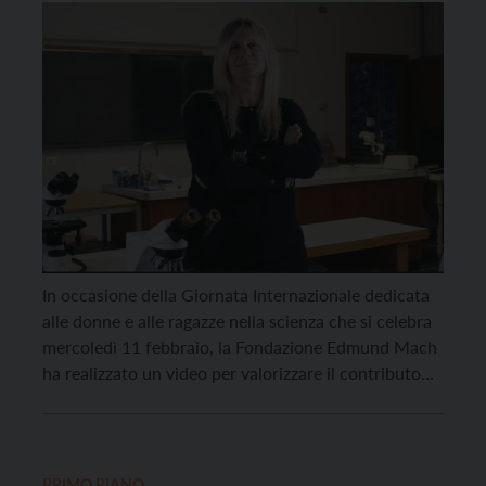
alle ragazze nella scienza
In occasione della Giornata Internazionale dedicata
alle donne e alle ragazze nella scienza che si celebra
mercoledì 11 febbraio, la Fondazione Edmund Mach
ha realizzato un video per valorizzare il contributo
femminile nel progresso scientifico e tecnologico. Il
progetto audiovisivo, patrocinato dalla Commissione
europea, da Euregio e dalla Provincia autonoma di
Trento, si articola attraverso […]
PRIMO PIANO