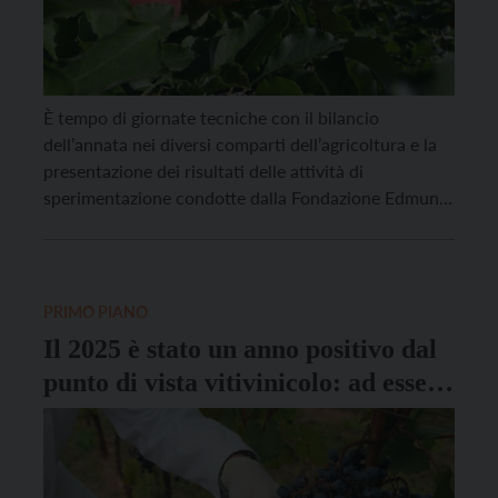
È tempo di giornate tecniche con il bilancio
dell’annata nei diversi comparti dell’agricoltura e la
presentazione dei risultati delle attività di
sperimentazione condotte dalla Fondazione Edmund
Mach. Venerdì 27 febbraio, alle 9, presso l’aula
magna FEM, è in programma la 29esima giornata
frutticola in collaborazione con i Consorzi Melinda,
La Trentina e APOT e un […]
PRIMO PIANO
Il 2025 è stato un anno positivo dal
punto di vista vitivinicolo: ad essere
premiato soprattutto lo
Chardonnay