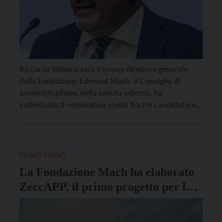
Riccardo Velasco sarà il nuovo direttore generale
della Fondazione Edmund Mach. Il Consiglio di
amministrazione, nella seduta odierna, ha
individuato il nominativo scelto fra tre candidature
di alto profilo proposte dalla commissione
selezionatrice che ha vagliato 42 domande
pervenute sulla base del bando pubblicato dal 26
agosto al 30 settembre 2025. E’ previsto che il […]
PRIMO PIANO
La Fondazione Mach ha elaborato
ZeccAPP, il primo progetto per la
segnalazione delle zecche