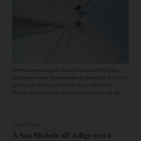
Delle quaranta specie di zecche esistenti in Italia,
una decina sono documentate in provincia di Trento.
Quella più diffusa e nota è la zecca dei boschi
(Ixodes ricinus) che si sta espandendo, per via dei
cambiamenti climatici. Per migliorare il monitoraggio
delle zecche finalizzato alla produzione di mappe di
diffusione e rischio delle malattie trasmesse […]
PRIMO PIANO
A San Michele all’Adige verrà