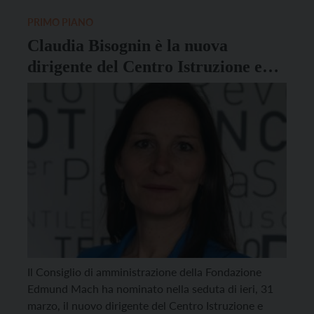
Allevatori, Associazione Nazionale Allevatori Bovini
di Razza Rendena, Università degli […]
PRIMO PIANO
Claudia Bisognin è la nuova
dirigente del Centro Istruzione e
Formazione della FEM
Il Consiglio di amministrazione della Fondazione
Edmund Mach ha nominato nella seduta di ieri, 31
marzo, il nuovo dirigente del Centro Istruzione e