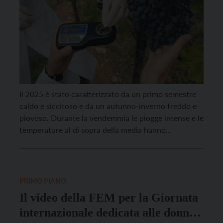
Il 2025 è stato caratterizzato da un primo semestre
caldo e siccitoso e da un autunno-inverno freddo e
piovoso. Durante la vendemmia le piogge intense e le
temperature al di sopra della media hanno
determinato problemi di marciumi che hanno
costretto i viticoltori ad anticipare la raccolta per
alcune varietà e concentrarla in poche giornate […]
PRIMO PIANO
Il video della FEM per la Giornata
internazionale dedicata alle donne e