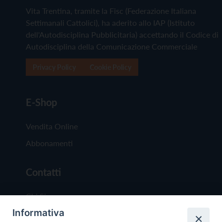
Vita Trentina, tramite la Fisc (Federazione Italiana
Settimanali Cattolici), ha aderito allo IAP (Istituto
dell'Autodisciplina Pubblicitaria) accettando il Codice di
Autodisciplina della Comunicazione Commerciale
Privacy Policy
Cookie Policy
E-Shop
Vendita Online
Abbonamenti
Contatti
Chi Siamo
Informativa
Redazione