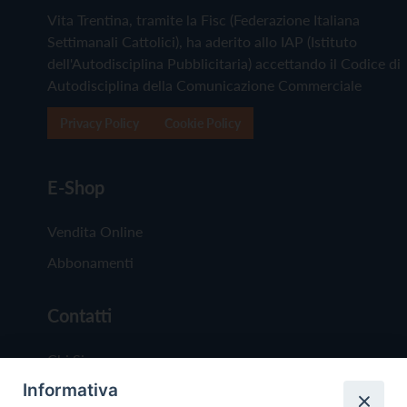
Vita Trentina, tramite la Fisc (Federazione Italiana
Settimanali Cattolici), ha aderito allo IAP (Istituto
dell'Autodisciplina Pubblicitaria) accettando il Codice di
Autodisciplina della Comunicazione Commerciale
Privacy Policy
Cookie Policy
E-Shop
Vendita Online
Abbonamenti
Contatti
Chi Siamo
Informativa
Redazione