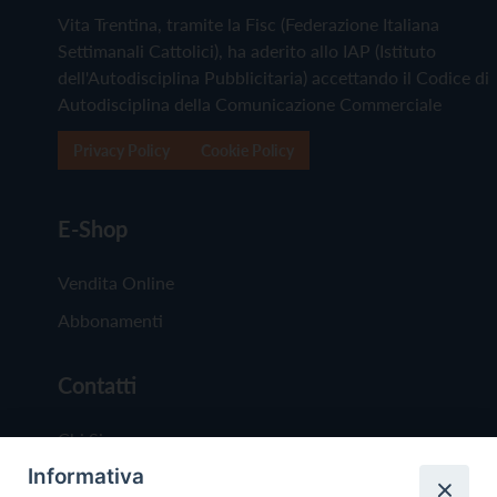
Vita Trentina, tramite la Fisc (Federazione Italiana
Settimanali Cattolici), ha aderito allo IAP (Istituto
dell'Autodisciplina Pubblicitaria) accettando il Codice di
Autodisciplina della Comunicazione Commerciale
Privacy Policy
Cookie Policy
E-Shop
Vendita Online
Abbonamenti
Contatti
Chi Siamo
Informativa
Redazione