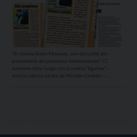
“Si chiama Amos Mosaner, uno dei curler più
promettenti del panorama internazionale”. Ci
avevamo visto lungo con la nostra “figurina” –
storica rubrica curata da Michele Cindolo –
pubblicata a dicembre 2012. Quel ragazzo allora
diciassettenne di Cembra, indirizzato alle stones dal
padre Adolfo già nel 2004, aveva appena vinto nella
categoria Mixed la medaglia […]