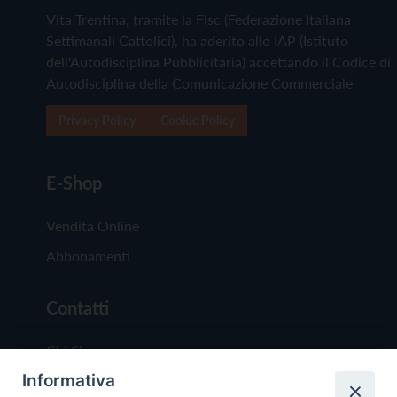
Vita Trentina, tramite la Fisc (Federazione Italiana
Settimanali Cattolici), ha aderito allo IAP (Istituto
dell'Autodisciplina Pubblicitaria) accettando il Codice di
Autodisciplina della Comunicazione Commerciale
Privacy Policy
Cookie Policy
E-Shop
Vendita Online
Abbonamenti
Contatti
Chi Siamo
Informativa
Redazione