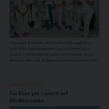
Mercoledì 2 ottobre alle 21 oltre 180 ospedali in
tutta Italia manifesteranno contro il genocidio a
Gaza e in solidarietà ai medici ed infermieri uccisi.
Iniziativa delle reti #DigiunoGaza e Sanitari per Gaza.
In Trentino la manifestazione si svolgerà negli
ospedali di Trento, di Arco e di Rovereto. “Giovedì
sera – spiega il comitato promotore – […]
SOCIETÀ E POLITICA
Un fiore per i morti nel
Mediterraneo