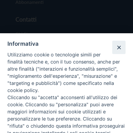
Abbonamenti
Contatti
Chi Siamo
Informativa
Redazione
Scrivici
Utilizziamo cookie o tecnologie simili per
finalità tecniche e, con il tuo consenso, anche per
altre finalità ("interazioni e funzionalità semplici",
"miglioramento dell'esperienza", "misurazione" e
"targeting e pubblicità") come specificato nella
cookie policy.
Copyright © 2019 - Tutti i diritti riservati - Vit
Cliccando su "accetta" acconsenti all'utilizzo dei
Trentina Editrice
cookie. Cliccando su "personalizza" puoi avere
maggiori informazioni sui cookie utilizzati e
Privacy Policy
personalizzare le tue preferenze. Cliccando su
Torna all'inizi
"rifiuta" o chiudendo questa informativa proseguirai