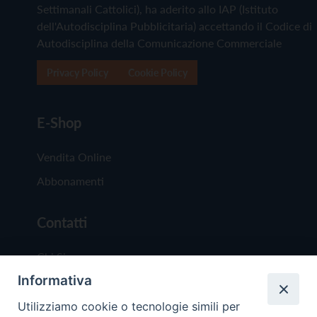
Settimanali Cattolici), ha aderito allo IAP (Istituto
dell'Autodisciplina Pubblicitaria) accettando il Codice di
Autodisciplina della Comunicazione Commerciale
Privacy Policy
Cookie Policy
E-Shop
Vendita Online
Abbonamenti
Contatti
Chi Siamo
Informativa
Redazione
Scrivici
Utilizziamo cookie o tecnologie simili per