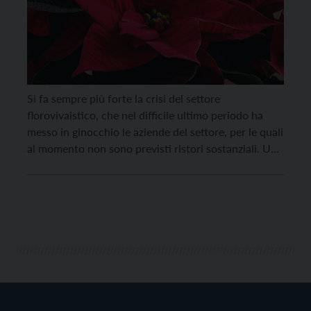
Si fa sempre più forte la crisi del settore
florovivaistico, che nel difficile ultimo periodo ha
messo in ginocchio le aziende del settore, per le quali
al momento non sono previsti ristori sostanziali. Una
preoccupazione che è in cima ai pensieri
dell’Associazione Florovivaisti Trentini (AFLOVIT),
che, considerato l’aggravarsi della situazione, in
prospettiva guarda a un […]