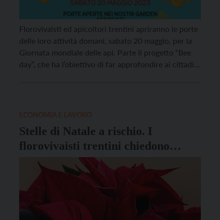
Florovivaisti ed apicoltori trentini apriranno le porte
delle loro attività domani, sabato 20 maggio, per la
Giornata mondiale delle api. Parte il progetto “Bee
day”, che ha l’obiettivo di far approfondire ai cittadini
il valore delle api per il nostro ecosistema e per la
nostra sopravvivenza. Ecco tutte le aziende che
hanno aderito all’iniziativa: Vivai […]
ECONOMIA E LAVORO
Stelle di Natale a rischio. I
florovivaisti trentini chiedono
sostegno