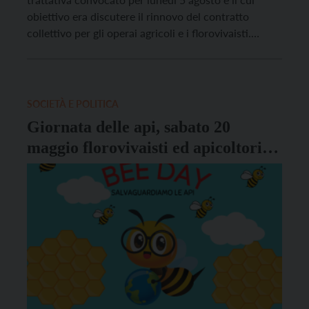
obiettivo era discutere il rinnovo del contratto
collettivo per gli operai agricoli e i florovivaisti.
“Quello di oggi è stato un incontro farsa – affermano
i segretari di Flai Cgil Elisa Cattani, di Fai Cisl Katia
Negri […]
SOCIETÀ E POLITICA
Giornata delle api, sabato 20
maggio florovivaisti ed apicoltori
aprono le porte ai visitatori