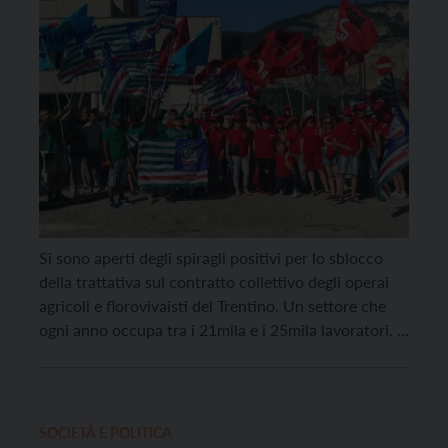
Si sono aperti degli spiragli positivi per lo sblocco
della trattativa sul contratto collettivo degli operai
agricoli e florovivaisti del Trentino. Un settore che
ogni anno occupa tra i 21mila e i 25mila lavoratori. A
riferirlo sono i sindacati Fai Cgil, Fai Cisl e Uila Uil,
dopo la terza giornata di sciopero del settore, che
[…]
SOCIETÀ E POLITICA