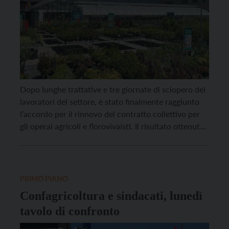
Dopo lunghe trattative e tre giornate di sciopero dei
lavoratori del settore, è stato finalmente raggiunto
l’accordo per il rinnovo del contratto collettivo per
gli operai agricoli e florovivaisti. Il risultato ottenuto
– con la firma di un aumento provinciale al
3%+0,9%, che si somma al 3,5% proveniente da un
accordo nazionale – consentirà di […]
PRIMO PIANO
Confagricoltura e sindacati, lunedì
tavolo di confronto