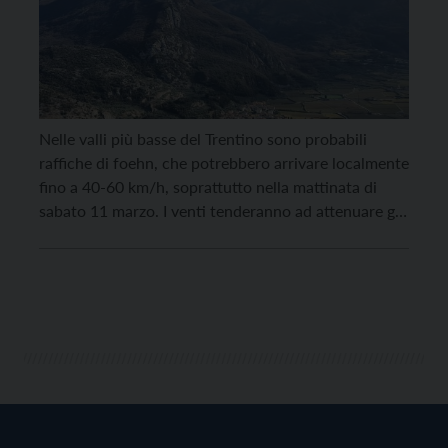
Nelle valli più basse del Trentino sono probabili
raffiche di foehn, che potrebbero arrivare localmente
fino a 40-60 km/h, soprattutto nella mattinata di
sabato 11 marzo. I venti tenderanno ad attenuare già
nel corso della mattinata in montagna e dalle ore
centrali anche in valle, riporta la Provincia di Trento.
Tempo tipicamente primaverile oggi (venerdì […]