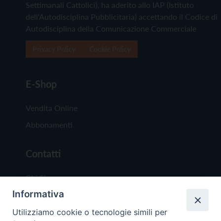
Settimanali Cattolici), ha aderito allo IAP (Istituto
dell'Autodisciplina Pubblicitaria) accettando il Codice di
Autodisciplina della Comunicazione Commerciale
Privacy Policy
Cookie Policy
E-Shop
Vendita Online
Abbonamenti
Contatti
Chi Siamo
Informativa
Redazione
Scrivici
Utilizziamo cookie o tecnologie simili per