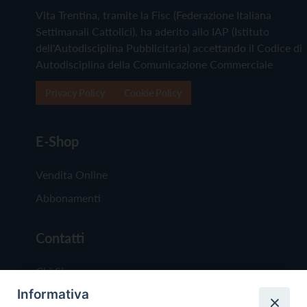
Vita Trentina, tramite la Fisc (Federazione Italiana
Settimanali Cattolici), ha aderito allo IAP (Istituto
dell'Autodisciplina Pubblicitaria) accettando il Codice di
Autodisciplina della Comunicazione Commerciale
Privacy Policy
Cookie Policy
E-Shop
Vendita Online
Abbonamenti
Contatti
Chi Siamo
Informativa
Redazione