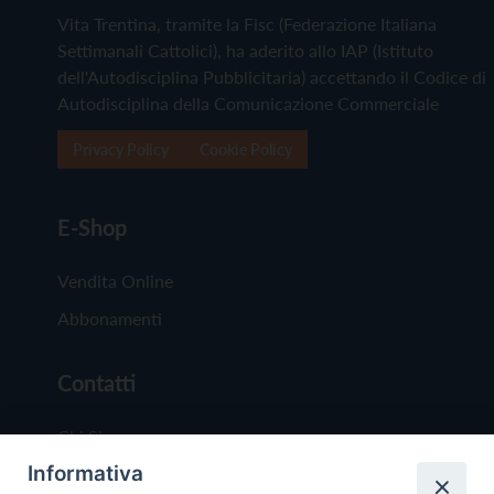
Vita Trentina, tramite la Fisc (Federazione Italiana
Settimanali Cattolici), ha aderito allo IAP (Istituto
dell'Autodisciplina Pubblicitaria) accettando il Codice di
Autodisciplina della Comunicazione Commerciale
Privacy Policy
Cookie Policy
E-Shop
Vendita Online
Abbonamenti
Contatti
Chi Siamo
Informativa
Redazione