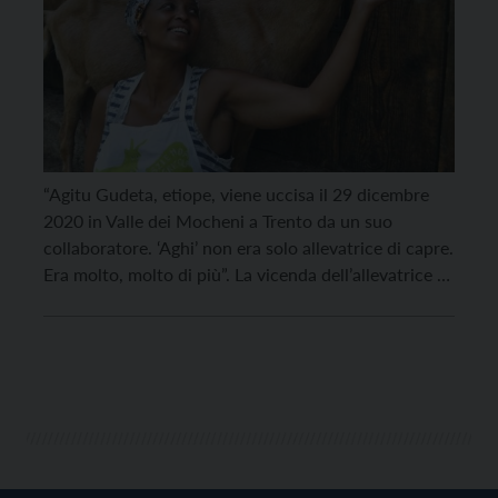
“Agitu Gudeta, etiope, viene uccisa il 29 dicembre
2020 in Valle dei Mocheni a Trento da un suo
collaboratore. ‘Aghi’ non era solo allevatrice di capre.
Era molto, molto di più”. La vicenda dell’allevatrice di
capre viene raccontata in un video promosso dalla
Fondazione Missio e realizzato da “Luci nel mondo”
in vista della Giornata […]