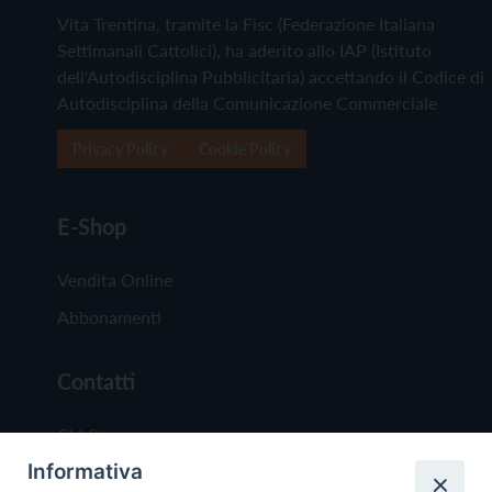
Vita Trentina, tramite la Fisc (Federazione Italiana
Settimanali Cattolici), ha aderito allo IAP (Istituto
dell'Autodisciplina Pubblicitaria) accettando il Codice di
Autodisciplina della Comunicazione Commerciale
Privacy Policy
Cookie Policy
E-Shop
Vendita Online
Abbonamenti
Contatti
Chi Siamo
Informativa
Redazione