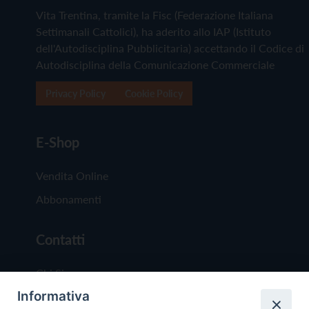
Vita Trentina, tramite la Fisc (Federazione Italiana
Settimanali Cattolici), ha aderito allo IAP (Istituto
dell'Autodisciplina Pubblicitaria) accettando il Codice di
Autodisciplina della Comunicazione Commerciale
Privacy Policy
Cookie Policy
E-Shop
Vendita Online
Abbonamenti
Contatti
Chi Siamo
Informativa
Redazione