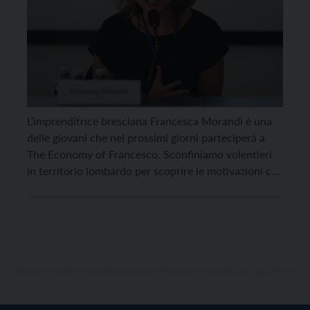
L’imprenditrice bresciana Francesca Morandi è una
delle giovani che nei prossimi giorni parteciperà a
The Economy of Francesco. Sconfiniamo volentieri
in territorio lombardo per scoprire le motivazioni che
hanno portato lei e tanti altri ragazzi a rispondere
alla chiamata del Papa. “È un onore, Trento è la città
di Chiara Lubich e mio marito ha […]