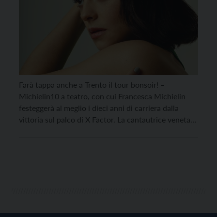
Farà tappa anche a Trento il tour bonsoir! –
Michielin10 a teatro, con cui Francesca Michielin
festeggerà al meglio i dieci anni di carriera dalla
vittoria sul palco di X Factor. La cantautrice veneta
sarà all’Auditorium Santa Chiara domenica 26
febbraio 2023 per un evento organizzato da
Fiabamusic in collaborazione con il Centro Servizi
Culturali […]