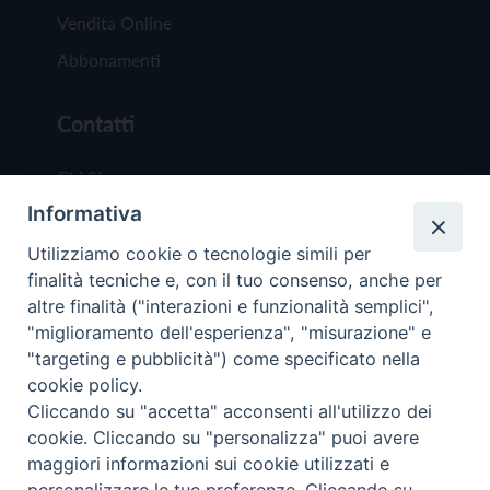
Vendita Online
Abbonamenti
Contatti
Chi Siamo
Informativa
Redazione
Scrivici
Utilizziamo cookie o tecnologie simili per
finalità tecniche e, con il tuo consenso, anche per
altre finalità ("interazioni e funzionalità semplici",
"miglioramento dell'esperienza", "misurazione" e
"targeting e pubblicità") come specificato nella
cookie policy.
Copyright © 2019 - Tutti i diritti riservati - Vit
Cliccando su "accetta" acconsenti all'utilizzo dei
Trentina Editrice
cookie. Cliccando su "personalizza" puoi avere
maggiori informazioni sui cookie utilizzati e
Privacy Policy