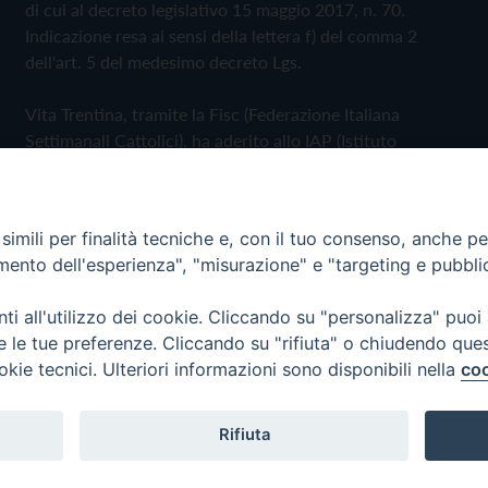
di cui al decreto legislativo 15 maggio 2017, n. 70.
Indicazione resa ai sensi della lettera f) del comma 2
dell'art. 5 del medesimo decreto Lgs.
Vita Trentina, tramite la Fisc (Federazione Italiana
Settimanali Cattolici), ha aderito allo IAP (Istituto
dell'Autodisciplina Pubblicitaria) accettando il Codice di
Autodisciplina della Comunicazione Commerciale
imili per finalità tecniche e, con il tuo consenso, anche per 
Privacy Policy
Cookie Policy
amento dell'esperienza", "misurazione" e "targeting e pubbli
i all'utilizzo dei cookie. Cliccando su "personalizza" puoi
 Trentina Editrice
re le tue preferenze. Cliccando su "rifiuta" o chiudendo que
okie tecnici. Ulteriori informazioni sono disponibili nella
coo
Rifiuta