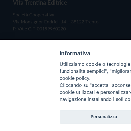
Vita Trentina Editrice
Società Cooperativa
Via Monsignor Endrici, 14 – 38122 Trento
P.IVA e C.F. 00199960220
Informativa
Utilizziamo cookie o tecnologie s
funzionalità semplici", "miglior
cookie policy.
Cliccando su "accetta" acconsent
Copyright © 2019 - Tutti i diritti riservati - Vita
cookie utilizzati e personalizza
navigazione installando i soli co
Privacy Policy
Personalizza