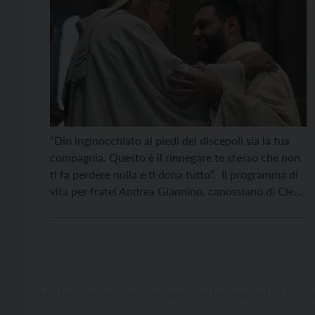
“Dio inginocchiato ai piedi dei discepoli sia la tua
compagnia. Questo è il rinnegare te stesso che non
ti fa perdere nulla e ti dona tutto”. Il programma di
vita per fratel Andrea Giannino, canossiano di Cles
cresciuto a Lavis e molto legato al mondo
oratoriano, sta in questo passaggio dell’omelia
dell’arcivescovo Lauro Tisi, nella Messa […]