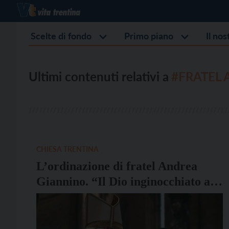
Scelte di fondo
Primo piano
Il no
Ultimi contenuti relativi a
#FRATEL
CHIESA TRENTINA
L’ordinazione di fratel Andrea
Giannino. “Il Dio inginocchiato ai
piedi dei discepoli sia la tua
compagnia”