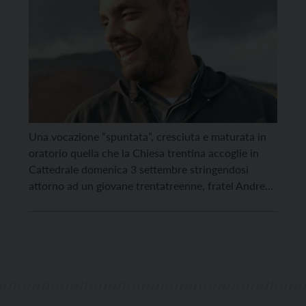
Una vocazione “spuntata”, cresciuta e maturata in
oratorio quella che la Chiesa trentina accoglie in
Cattedrale domenica 3 settembre stringendosi
attorno ad un giovane trentatreenne, fratel Andrea
Giannino, religioso canossiano, che sarà ordinato
sacerdote dall’ arcivescovo Lauro Tisi. Un evento
d’importanza diocesana (sarà trasmesso da Telepace
Trento e sul portale diocesano) che avrà inizio alle
[…]