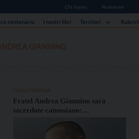
Chi Siamo
Redazione
stro centenario
I nostri libri
Territori
Rubric
 ANDREA GIANNINO
CHIESA TRENTINA
Fratel Andrea Giannino sarà
sacerdote canossiano:
l’ordinazione domenica 3
settembre