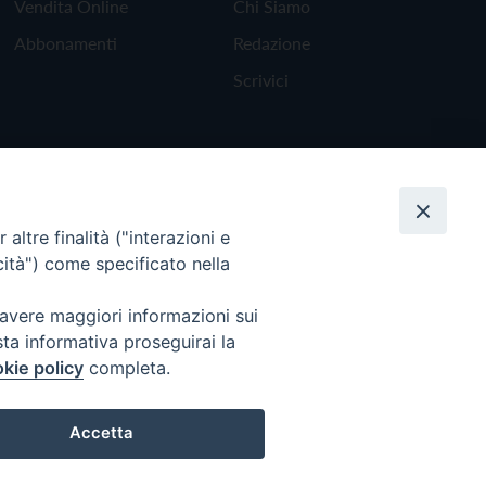
Vendita Online
Chi Siamo
Abbonamenti
Redazione
Scrivici
altre finalità ("interazioni e
cità") come specificato nella
 avere maggiori informazioni sui
sta informativa proseguirai la
kie policy
completa.
Torna all'inizio
Accetta