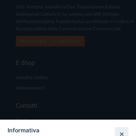
Vita Trentina, tramite la Fisc (Federazione Italiana
Settimanali Cattolici), ha aderito allo IAP (Istituto
dell'Autodisciplina Pubblicitaria) accettando il Codice di
Autodisciplina della Comunicazione Commerciale
Privacy Policy
Cookie Policy
E-Shop
Vendita Online
Abbonamenti
Contatti
Chi Siamo
Informativa
Redazione