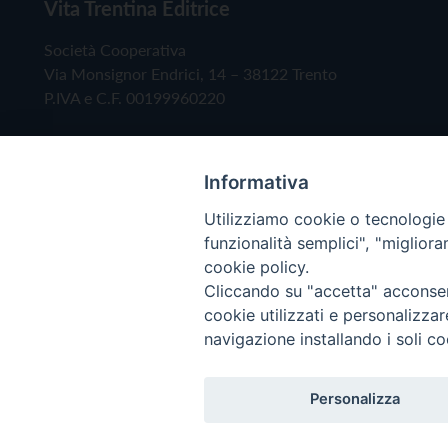
Vita Trentina Editrice
Società Cooperativa
Via Monsignor Endrici, 14 – 38122 Trento
P.IVA e C.F. 00199960220
Informativa
Utilizziamo cookie o tecnologie s
funzionalità semplici", "miglior
cookie policy.
Cliccando su "accetta" acconsent
Copyright © 2019 - Tutti i diritti riservati - Vita
cookie utilizzati e personalizza
navigazione installando i soli co
Privacy Policy
Personalizza