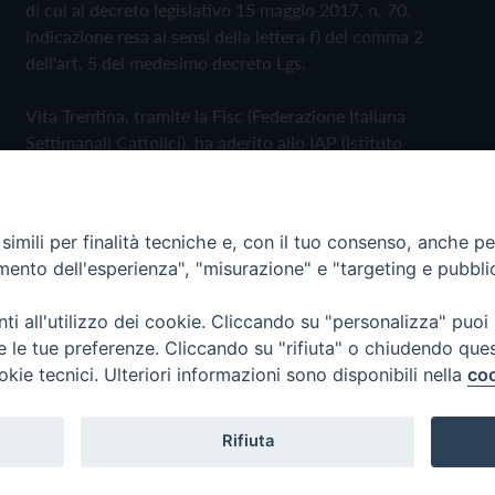
di cui al decreto legislativo 15 maggio 2017, n. 70.
Indicazione resa ai sensi della lettera f) del comma 2
dell'art. 5 del medesimo decreto Lgs.
Vita Trentina, tramite la Fisc (Federazione Italiana
Settimanali Cattolici), ha aderito allo IAP (Istituto
dell'Autodisciplina Pubblicitaria) accettando il Codice di
Autodisciplina della Comunicazione Commerciale
imili per finalità tecniche e, con il tuo consenso, anche per 
Privacy Policy
Cookie Policy
amento dell'esperienza", "misurazione" e "targeting e pubbli
i all'utilizzo dei cookie. Cliccando su "personalizza" puoi
 Trentina Editrice
re le tue preferenze. Cliccando su "rifiuta" o chiudendo que
okie tecnici. Ulteriori informazioni sono disponibili nella
coo
Rifiuta