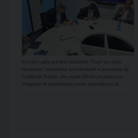
A inizio luglio partirà l’iniziativa “Fuori era solo
tempesta”, sostenuta da Volksbank e promossa da
Coldiretti Trento, che vuole offrire un percorso
integrato di inserimento socio-lavorativo e di
supporto pedagogico a tre donne che hanno vissuto
situazioni di violenza fisica, economica e
psicologica. L’accordo vede anche la collaborazione
con i Centri Antiviolenza di Trento e […]