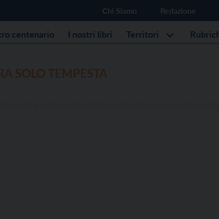
Chi Siamo
Redazione
stro centenario
I nostri libri
Territori
Rubric
RA SOLO TEMPESTA