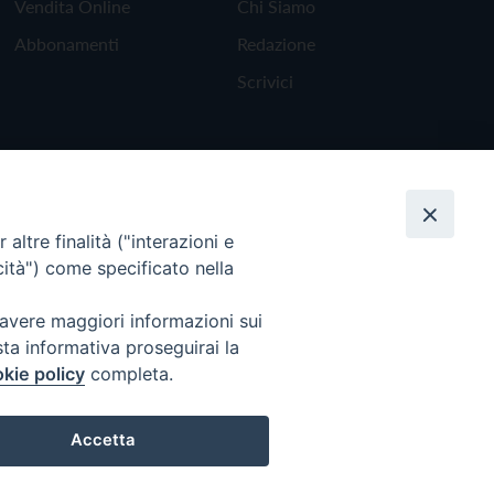
Vendita Online
Chi Siamo
Abbonamenti
Redazione
Scrivici
altre finalità ("interazioni e
cità") come specificato nella
 avere maggiori informazioni sui
sta informativa proseguirai la
kie policy
completa.
Torna all'inizio
Accetta