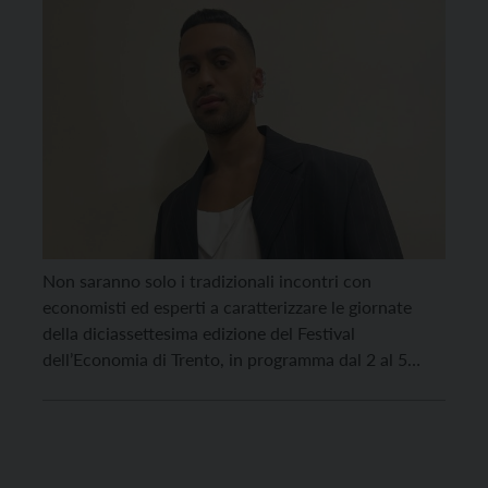
Non saranno solo i tradizionali incontri con
economisti ed esperti a caratterizzare le giornate
della diciassettesima edizione del Festival
dell’Economia di Trento, in programma dal 2 al 5
giugno prossimi. Allo scopo di coinvolgere
maggiormente i giovani nella kermesse infatti, la
regia dell’evento, targata da quest’anno Sole 24 Ore,
ha pensato di sviluppare il parallelo […]