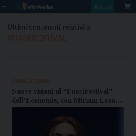
Accedi
Ultimi contenuti relativi a
#FUORIFESTIVAL
SENZA CATEGORIA
Nuove visioni al “FuoriFestival”
dell’Economia, con Miriam Leone,
Luca Zingaretti, Ariete ed Enrico
Brignano