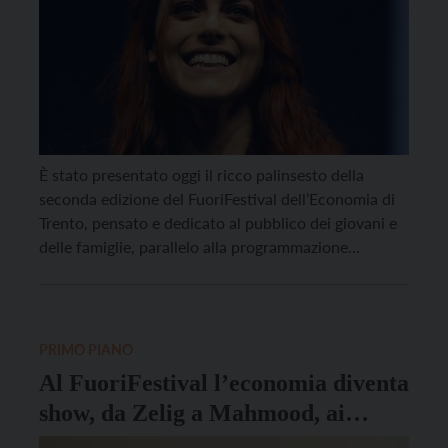
È stato presentato oggi il ricco palinsesto della
seconda edizione del FuoriFestival dell’Economia di
Trento, pensato e dedicato al pubblico dei giovani e
delle famiglie, parallelo alla programmazione
scientifica, che animerà l’intera città con contenuti
alternativi e dalla forte capacità attrattiva e di
aggregazione. Il suo sguardo trasversale è ancora di
più rivolto, per questa […]
PRIMO PIANO
Al FuoriFestival l’economia diventa
show, da Zelig a Mahmood, ai
programmi di Radio24