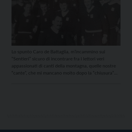
Lo spunto Caro de Battaglia, m’incammino sui
“Sentieri” sicuro di incontrare fra i lettori veri
appassionati di canti della montagna, quelle nostre
“cante”, che mi mancano molto dopo la “chiusura”
del “mio” Coro Dolomiti. Non è solo nostalgia.
Quando sfoglio la pubblicazione del 1999 per il 50°
mi rattrista molto quel “non esserci più”, dovuto […]