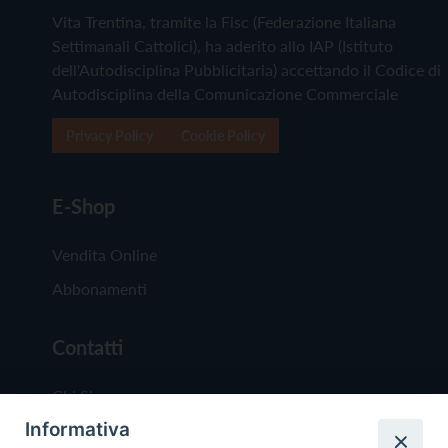
Vita Trentina, tramite la Fisc (Federazione Italiana
Settimanali Cattolici), ha aderito allo IAP (Istituto
dell'Autodisciplina Pubblicitaria) accettando il Codice di
Autodisciplina della Comunicazione Commerciale
Privacy Policy
Cookie Policy
E-Shop
Vendita Online
Abbonamenti
Contatti
Chi Siamo
Informativa
Redazione