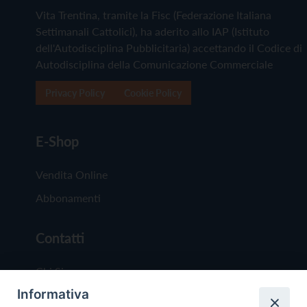
Vita Trentina, tramite la Fisc (Federazione Italiana
Settimanali Cattolici), ha aderito allo IAP (Istituto
dell'Autodisciplina Pubblicitaria) accettando il Codice di
Autodisciplina della Comunicazione Commerciale
Privacy Policy
Cookie Policy
E-Shop
Vendita Online
Abbonamenti
Contatti
Chi Siamo
Informativa
Redazione