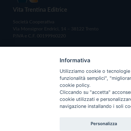
Vita Trentina Editrice
Società Cooperativa
Via Monsignor Endrici, 14 – 38122 Trento
P.IVA e C.F. 00199960220
Informativa
Utilizziamo cookie o tecnologie s
funzionalità semplici", "miglior
cookie policy.
Cliccando su "accetta" acconsent
Copyright © 2019 - Tutti i diritti riservati - Vita
cookie utilizzati e personalizza
navigazione installando i soli co
Privacy Policy
Personalizza