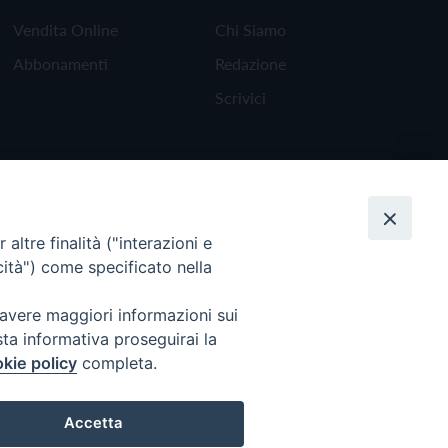
Vendita Online
Chi Siamo
Abbonamenti
Redazione
Scrivici
altre finalità ("interazioni e
cità") come specificato nella
 avere maggiori informazioni sui
sta informativa proseguirai la
kie policy
completa.
Torna all'inizio
Accetta