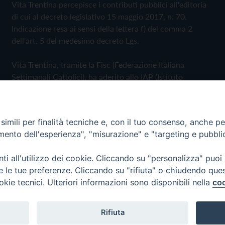
Vita Trentina percepisce i contributi pubblici all'editoria
di cui al decreto legislativo 15 maggio 2017, n. 70.
Indicazione resa ai sensi della lettera f) del comma 2
dell'art. 5 del medesimo decreto Lgs.
Vita Trentina, tramite la Fisc (Federazione Italiana
Settimanali Cattolici), ha aderito allo IAP (Istituto
dell'Autodisciplina Pubblicitaria) accettando il Codice di
Autodisciplina della Comunicazione Commerciale
imili per finalità tecniche e, con il tuo consenso, anche per 
Privacy Policy
Cookie Policy
amento dell'esperienza", "misurazione" e "targeting e pubbli
i all'utilizzo dei cookie. Cliccando su "personalizza" puoi
 Trentina Editrice
re le tue preferenze. Cliccando su "rifiuta" o chiudendo que
okie tecnici. Ulteriori informazioni sono disponibili nella
coo
Rifiuta