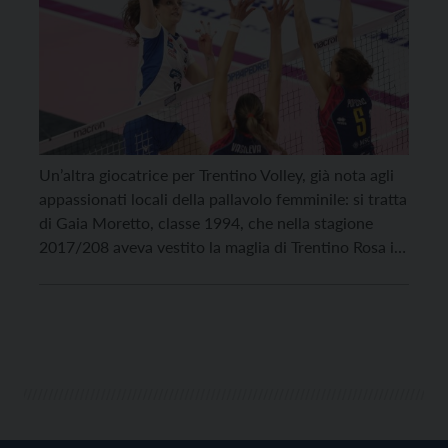
Un’altra giocatrice per Trentino Volley, già nota agli
appassionati locali della pallavolo femminile: si tratta
di Gaia Moretto, classe 1994, che nella stagione
2017/208 aveva vestito la maglia di Trentino Rosa in
Serie A2. Assieme a Silvia Fondriest e Francesca
Michieletto, Moretto è il nuovo acquisto di Trentino
Volley Femminile. Centrale, friulana di nascita ma […]