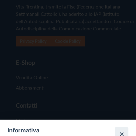
Vita Trentina, tramite la Fisc (Federazione Italiana
Settimanali Cattolici), ha aderito allo IAP (Istituto
dell'Autodisciplina Pubblicitaria) accettando il Codice di
Autodisciplina della Comunicazione Commerciale
Privacy Policy
Cookie Policy
E-Shop
Vendita Online
Abbonamenti
Contatti
Chi Siamo
Informativa
Redazione