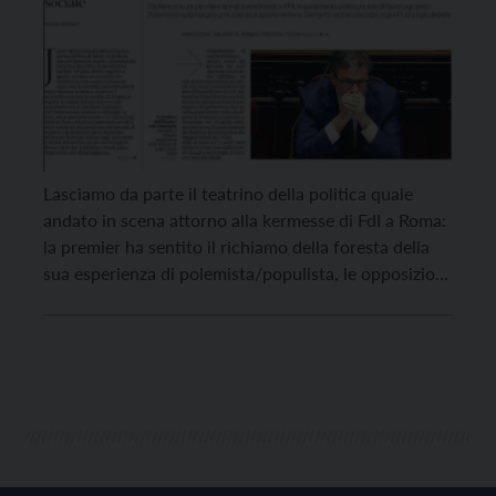
Lasciamo da parte il teatrino della politica quale
andato in scena attorno alla kermesse di FdI a Roma:
la premier ha sentito il richiamo della foresta della
sua esperienza di polemista/populista, le opposizioni
si sono messe sulla stessa lunghezza d’onda.
Intemerate che servono per alimentare i dibattiti dei
talk show e che non spostano voti, […]