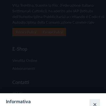
Vita Trentina, tramite la Fisc (Federazione Italiana
Settimanali Cattolici), ha aderito allo IAP (Istituto
dell'Autodisciplina Pubblicitaria) accettando il Codice di
Autodisciplina della Comunicazione Commerciale
Privacy Policy
Cookie Policy
E-Shop
Vendita Online
Abbonamenti
Contatti
Chi Siamo
Informativa
Redazione