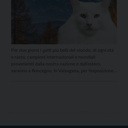
Per due giorni i gatti più belli del mondo, di ogni età
e razza, campioni internazionali e mondiali
provenienti dalla nostra nazione e dall’estero,
saranno a Roncegno, in Valsugana, per l’esposizione
di “Gatti di Razza International Cat Show“,
organizzata da AFeF Associazioni Feline Federate con
il patrocinio del Comune di Roncegno Terme. Il 2 e
[…]