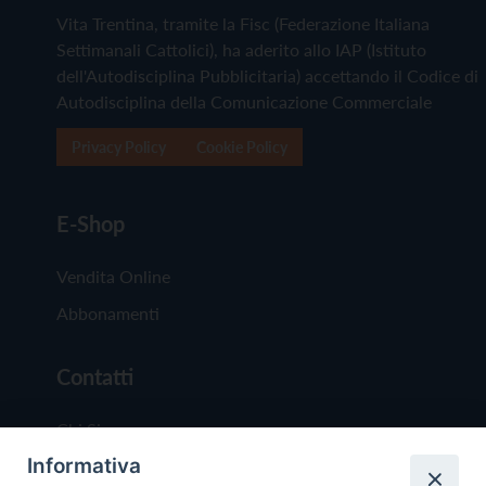
Vita Trentina, tramite la Fisc (Federazione Italiana
Settimanali Cattolici), ha aderito allo IAP (Istituto
dell'Autodisciplina Pubblicitaria) accettando il Codice di
Autodisciplina della Comunicazione Commerciale
Privacy Policy
Cookie Policy
E-Shop
Vendita Online
Abbonamenti
Contatti
Chi Siamo
Informativa
Redazione