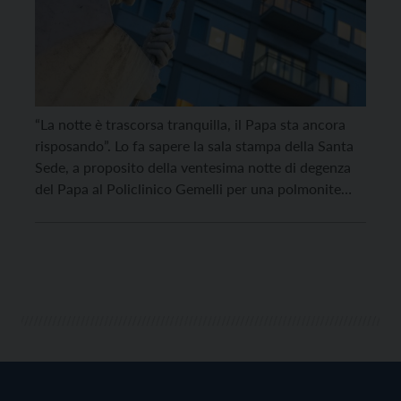
“La notte è trascorsa tranquilla, il Papa sta ancora
risposando”. Lo fa sapere la sala stampa della Santa
Sede, a proposito della ventesima notte di degenza
del Papa al Policlinico Gemelli per una polmonite
bilaterale. Il bollettino medico di ieri sera parlava di
condizioni stazionarie, senza episodi di insufficienza
respiratoria, pur in un quadro clinico […]