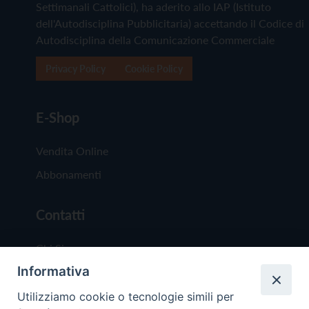
Settimanali Cattolici), ha aderito allo IAP (Istituto
dell'Autodisciplina Pubblicitaria) accettando il Codice di
Autodisciplina della Comunicazione Commerciale
Privacy Policy
Cookie Policy
E-Shop
Vendita Online
Abbonamenti
Contatti
Chi Siamo
Informativa
Redazione
Scrivici
Utilizziamo cookie o tecnologie simili per