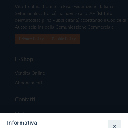
Vita Trentina, tramite la Fisc (Federazione Italiana
Settimanali Cattolici), ha aderito allo IAP (Istituto
dell'Autodisciplina Pubblicitaria) accettando il Codice di
Autodisciplina della Comunicazione Commerciale
Privacy Policy
Cookie Policy
E-Shop
Vendita Online
Abbonamenti
Contatti
Chi Siamo
Informativa
Redazione