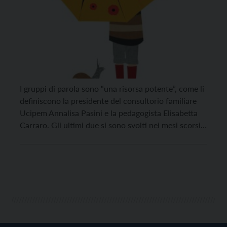
I gruppi di parola sono “una risorsa potente”, come li
definiscono la presidente del consultorio familiare
Ucipem Annalisa Pasini e la pedagogista Elisabetta
Carraro. Gli ultimi due si sono svolti nei mesi scorsi,
grazie ai fondi dell’8xmille messi a disposizione dalla
Diocesi di Trento, e hanno coinvolto un gruppo di sei
bambini delle elementari e […]